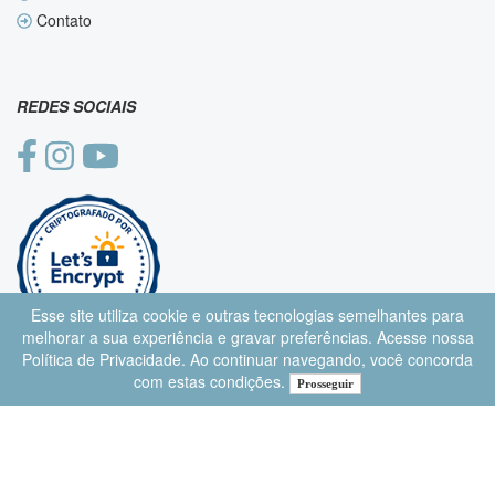
Contato
REDES SOCIAIS
Esse site utiliza cookie e outras tecnologias semelhantes para
melhorar a sua experiência e gravar preferências. Acesse nossa
Política de Privacidade
. Ao continuar navegando, você concorda
com estas condições.
Prosseguir
Desenvolvido por
Lojas Virtuais
BR
keyboard_arrow_up