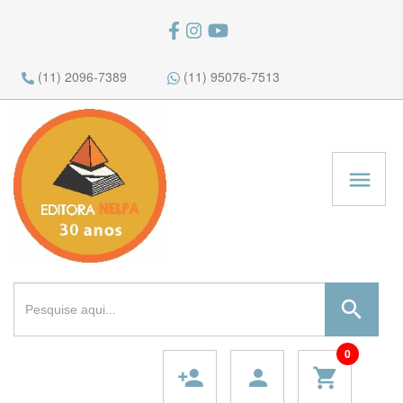
(11) 2096-7389
(11) 95076-7513
menu
search
0
person_add
person
shopping_cart