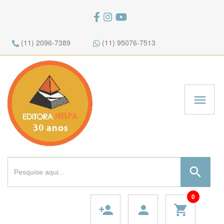
(11) 2096-7389
(11) 95076-7513
menu
search
0
person_add
person
shopping_cart